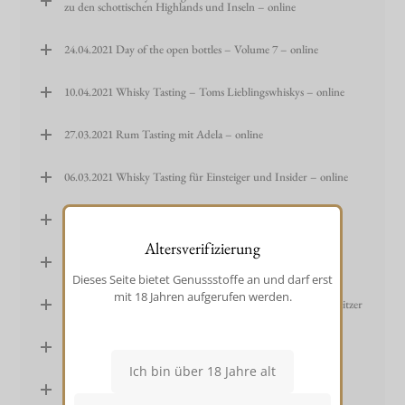
zu den schottischen Highlands und Inseln – online
24.04.2021 Day of the open bottles – Volume 7 – online
10.04.2021 Whisky Tasting – Toms Lieblingswhiskys – online
27.03.2021 Rum Tasting mit Adela – online
06.03.2021 Whisky Tasting für Einsteiger und Insider – online
13.02.2021 Whisky Tasting für Insider – online
Altersverifizierung
16.01.2021 Whisky Tasting für Einsteiger – online
Dieses Seite bietet Genussstoffe an und darf erst
mit 18 Jahren aufgerufen werden.
14.11.2020 Whiskey Tasting – Irish Whiskeys mit Mareike Spitzer
24.10.2020 2. Whisky Dinner
19.09.2020 Goldgwinner-Feier ORIGINAL finest hops