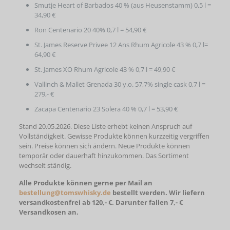
Smutje Heart of Barbados 40 % (aus Heusenstamm) 0,5 l =
34,90 €
Ron Centenario 20 40% 0,7 l = 54,90 €
St. James Reserve Privee 12 Ans Rhum Agricole 43 % 0,7 l=
64,90 €
St. James XO Rhum Agricole 43 % 0,7 l = 49,90 €
Vallinch & Mallet Grenada 30 y.o. 57,7% single cask 0,7 l =
279,- €
Zacapa Centenario 23 Solera 40 % 0,7 l = 53,90 €
Stand 20.05.2026. Diese Liste erhebt keinen Anspruch auf
Vollständigkeit. Gewisse Produkte können kurzzeitig vergriffen
sein. Preise können sich ändern. Neue Produkte können
temporär oder dauerhaft hinzukommen. Das Sortiment
wechselt ständig.
Alle Produkte können gerne per Mail an
bestellung@tomswhisky.de
bestellt werden. Wir liefern
versandkostenfrei ab 120,- €. Darunter fallen 7,- €
Versandkosen an.