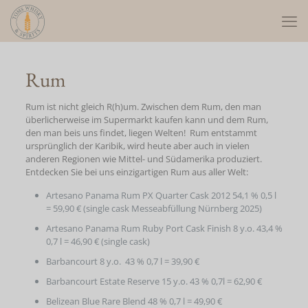
Rum
Rum ist nicht gleich R(h)um. Zwischen dem Rum, den man
überlicherweise im Supermarkt kaufen kann und dem Rum,
den man beis uns findet, liegen Welten! Rum entstammt
ursprünglich der Karibik, wird heute aber auch in vielen
anderen Regionen wie Mittel- und Südamerika produziert.
Entdecken Sie bei uns einzigartigen Rum aus aller Welt:
Artesano Panama Rum PX Quarter Cask 2012 54,1 % 0,5 l
= 59,90 € (single cask Messeabfüllung Nürnberg 2025)
Artesano Panama Rum Ruby Port Cask Finish 8 y.o. 43,4 %
0,7 l = 46,90 € (single cask)
Barbancourt 8 y.o. 43 % 0,7 l = 39,90 €
Barbancourt Estate Reserve 15 y.o. 43 % 0,7l = 62,90 €
Belizean Blue Rare Blend 48 % 0,7 l = 49,90 €